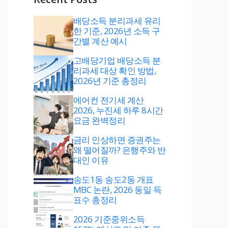
배당소득 분리과세 유리
한 기준, 2026년 소득 구
간별 계산 예시
고배당기업 배당소득 분
리과세 대상 확인 방법,
2026년 기준 총정리
에어컨 전기세 계산
2026, 누진세 하루 8시간
요금 완벽정리
금리 인상하면 증권주는
왜 떨어질까? 은행주와 반
대인 이유
송도1동 송도2동 개표
MBC 논란, 2026 동일 득
표수 총정리
2026 기준중위소득