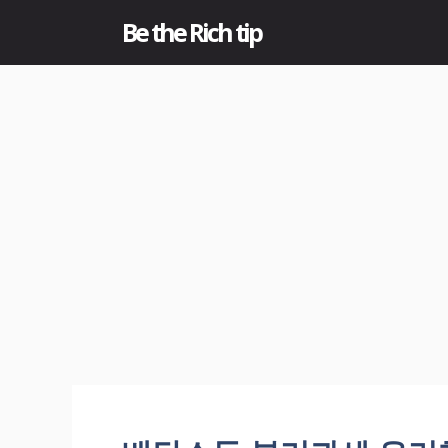
컨
Be the Rich tip
텐
츠
로
건
너
뛰
기