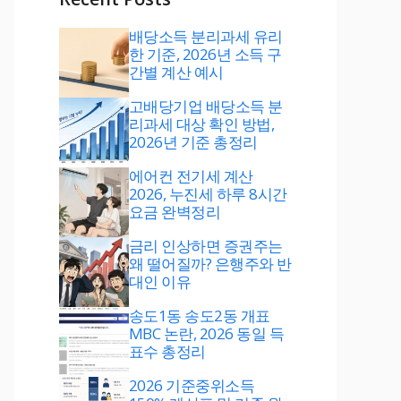
배당소득 분리과세 유리
한 기준, 2026년 소득 구
간별 계산 예시
고배당기업 배당소득 분
리과세 대상 확인 방법,
2026년 기준 총정리
에어컨 전기세 계산
2026, 누진세 하루 8시간
요금 완벽정리
금리 인상하면 증권주는
왜 떨어질까? 은행주와 반
대인 이유
송도1동 송도2동 개표
MBC 논란, 2026 동일 득
표수 총정리
2026 기준중위소득