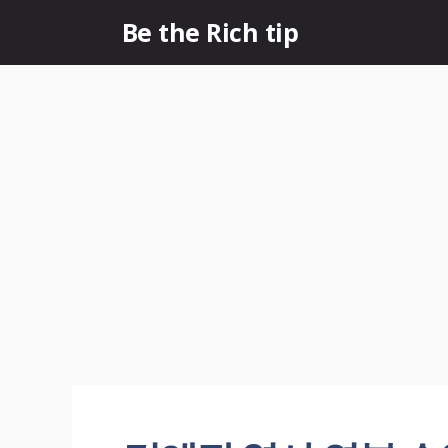
컨
Be the Rich tip
텐
츠
로
건
너
뛰
기