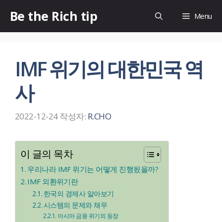
컨
Be the Rich tip
Menu
텐
츠
로
IMF 위기의 대한민국 역
건
너
사
뛰
기
2022-12-24
작성자:
R.CHO
이 글의 목차
우리나라 IMF 위기는 어떻게 진행됬을까?
IMF 외환위기란
한국의 경제사 알아보기
시스템의 문제와 채무
아시아 금융 위기의 등장