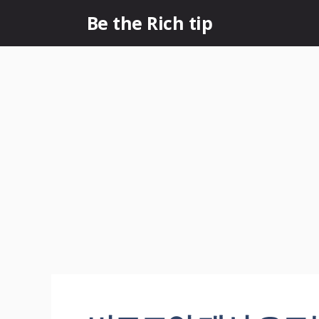
컨
Be the Rich tip
텐
츠
로
건
너
뛰
기