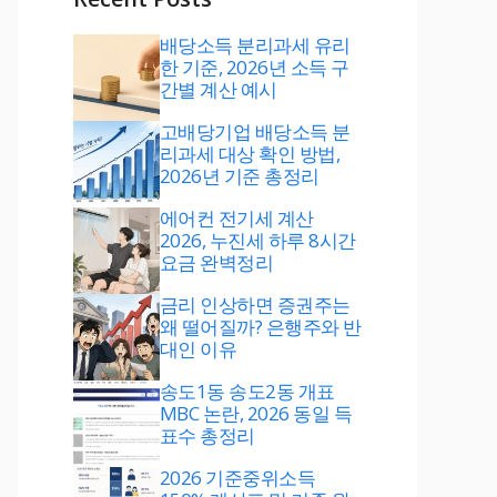
배당소득 분리과세 유리
한 기준, 2026년 소득 구
간별 계산 예시
고배당기업 배당소득 분
리과세 대상 확인 방법,
2026년 기준 총정리
에어컨 전기세 계산
2026, 누진세 하루 8시간
요금 완벽정리
금리 인상하면 증권주는
왜 떨어질까? 은행주와 반
대인 이유
송도1동 송도2동 개표
MBC 논란, 2026 동일 득
표수 총정리
2026 기준중위소득