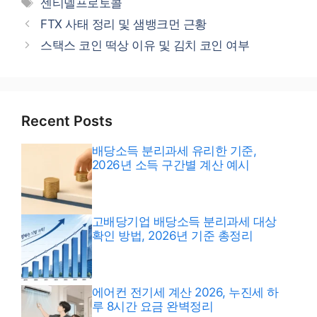
태
센티넬프로토콜
고
그
FTX 사태 정리 및 샘뱅크먼 근황
리
스택스 코인 떡상 이유 및 김치 코인 여부
Recent Posts
배당소득 분리과세 유리한 기준,
2026년 소득 구간별 계산 예시
고배당기업 배당소득 분리과세 대상
확인 방법, 2026년 기준 총정리
에어컨 전기세 계산 2026, 누진세 하
루 8시간 요금 완벽정리