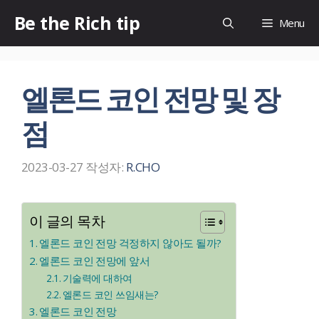
컨
Be the Rich tip
Menu
텐
츠
로
엘론드 코인 전망 및 장
건
너
점
뛰
기
2023-03-27
작성자:
R.CHO
이 글의 목차
엘론드 코인 전망 걱정하지 않아도 될까?
엘론드 코인 전망에 앞서
기술력에 대하여
엘론드 코인 쓰임새는?
엘론드 코인 전망