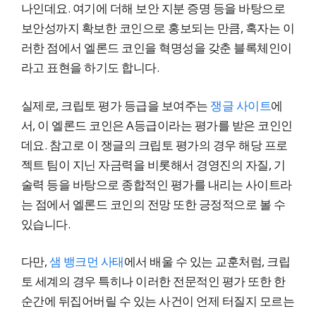
나인데요. 여기에 더해 보안 지분 증명 등을 바탕으로
보안성까지 확보한 코인으로 홍보되는 만큼, 혹자는 이
러한 점에서 엘론드 코인을 혁명성을 갖춘 블록체인이
라고 표현을 하기도 합니다.
실제로, 크립토 평가 등급을 보여주는
쟁글 사이트
에
서, 이 엘론드 코인은 A등급이라는 평가를 받은 코인인
데요. 참고로 이 쟁글의 크립토 평가의 경우 해당 프로
젝트 팀이 지닌 자금력을 비롯해서 경영진의 자질, 기
술력 등을 바탕으로 종합적인 평가를 내리는 사이트라
는 점에서 엘론드 코인의 전망 또한 긍정적으로 볼 수
있습니다.
다만,
샘 뱅크먼 사태
에서 배울 수 있는 교훈처럼, 크립
토 세계의 경우 특히나 이러한 전문적인 평가 또한 한
순간에 뒤집어버릴 수 있는 사건이 언제 터질지 모르는