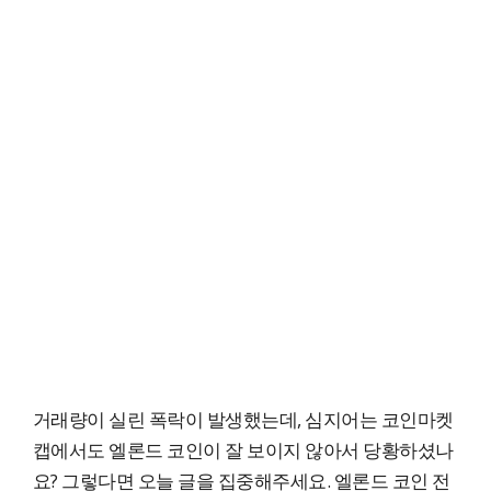
거래량이 실린 폭락이 발생했는데, 심지어는 코인마켓
캡에서도 엘론드 코인이 잘 보이지 않아서 당황하셨나
요? 그렇다면 오늘 글을 집중해주세요. 엘론드 코인 전