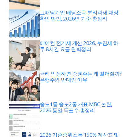
고배당기업 배당소득 분리과세 대상
확인 방법, 2026년 기준 총정리
에어컨 전기세 계산 2026, 누진세 하
루 8시간 요금 완벽정리
금리 인상하면 증권주는 왜 떨어질까?
은행주와 반대인 이유
송도1동 송도2동 개표 MBC 논란,
2026 동일 득표수 총정리
2026 기준중위소득 150% 계산표 및