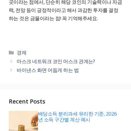
곳이라는 점에서, 단순히 해당 코인의 기술력이나 자금
력, 전망 등이 긍정적이라고 해서 과감한 투자를 결정
하는 것은 금물이라는 점! 꼭 기억해주세요.
카
경제
테
마스크 네트워크 코인 머스크 관계는?
고
바이낸스 화면 어둡게 하는 법
리
Recent Posts
배당소득 분리과세 유리한 기준, 2026
년 소득 구간별 계산 예시