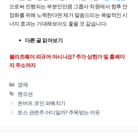
으로써 진행되는 부분인만큼 그룹사 차원에서 향후 안
정화를 위해 노력한다면 제가 말씀드리는 폭발적인 시
너지 효과는 기대해보아도 좋을 것 같습니다.
다른 글 읽어보기
블리츠웨이 피규어 아시나요? 주가 상한가 및 홈페이
지 주소까지
카
경제
테
태
팬오션
고
그
온버프 코인 파헤치기
리
토스 관련주 어디일까? 주목받는 이유