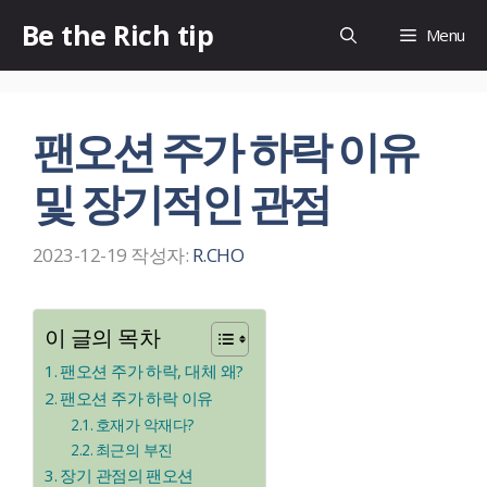
컨
Be the Rich tip
Menu
텐
츠
로
팬오션 주가 하락 이유
건
너
및 장기적인 관점
뛰
기
2023-12-19
작성자:
R.CHO
이 글의 목차
팬오션 주가 하락, 대체 왜?
팬오션 주가 하락 이유
호재가 악재다?
최근의 부진
장기 관점의 팬오션