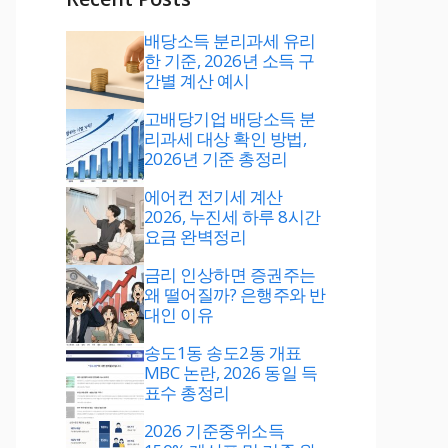
배당소득 분리과세 유리
한 기준, 2026년 소득 구
간별 계산 예시
고배당기업 배당소득 분
리과세 대상 확인 방법,
2026년 기준 총정리
에어컨 전기세 계산
2026, 누진세 하루 8시간
요금 완벽정리
금리 인상하면 증권주는
왜 떨어질까? 은행주와 반
대인 이유
송도1동 송도2동 개표
MBC 논란, 2026 동일 득
표수 총정리
2026 기준중위소득