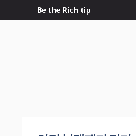
컨
Be the Rich tip
텐
츠
로
건
너
뛰
기