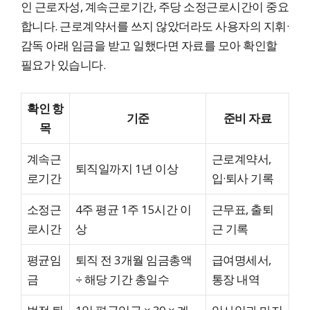
인 근로자성, 계속근로기간, 주당 소정근로시간이 중요
합니다. 근로계약서를 쓰지 않았더라도 사용자의 지휘·
감독 아래 임금을 받고 일했다면 자료를 모아 확인할
필요가 있습니다.
확인 항
기준
준비 자료
목
계속근
근로계약서,
퇴직일까지 1년 이상
로기간
입·퇴사 기록
소정근
4주 평균 1주 15시간 이
근무표, 출퇴
로시간
상
근 기록
평균임
퇴직 전 3개월 임금총액
급여명세서,
금
÷ 해당 기간 총일수
통장 내역