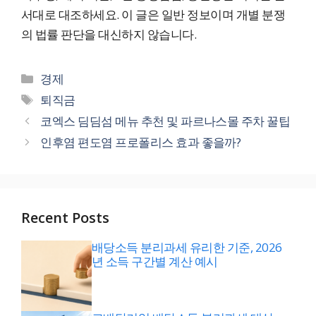
서대로 대조하세요. 이 글은 일반 정보이며 개별 분쟁
의 법률 판단을 대신하지 않습니다.
카
경제
테
태
퇴직금
고
그
코엑스 딤딤섬 메뉴 추천 및 파르나스몰 주차 꿀팁
리
인후염 편도염 프로폴리스 효과 좋을까?
Recent Posts
배당소득 분리과세 유리한 기준, 2026
년 소득 구간별 계산 예시