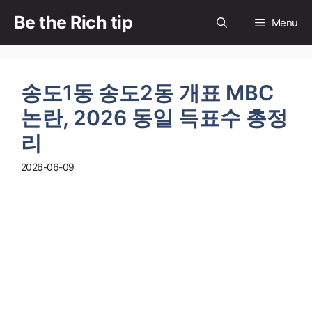
컨
Be the Rich tip
Menu
텐
츠
로
건
송도1동 송도2동 개표 MBC
너
논란, 2026 동일 득표수 총정
뛰
리
기
2026-06-09