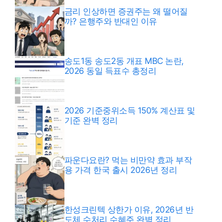
금리 인상하면 증권주는 왜 떨어질
까? 은행주와 반대인 이유
송도1동 송도2동 개표 MBC 논란,
2026 동일 득표수 총정리
2026 기준중위소득 150% 계산표 및
기준 완벽 정리
파운다요란? 먹는 비만약 효과 부작
용 가격 한국 출시 2026년 정리
한성크린텍 상한가 이유, 2026년 반
도체 수처리 수혜주 완벽 정리